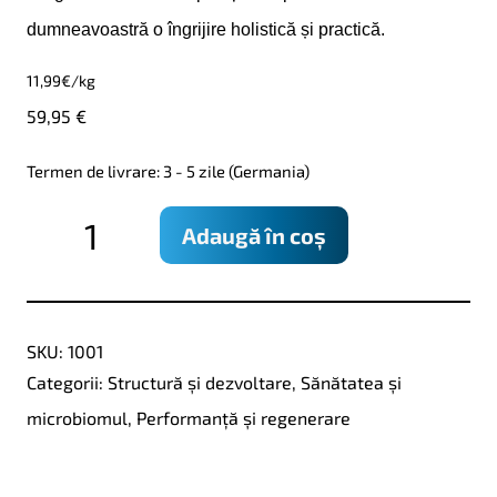
dumneavoastră o îngrijire holistică și practică.
11,99
€/kg
59,95
€
Termen de livrare: 3 - 5 zile (Germania)
Cantitate
Adaugă în coș
BergerPearls
No.1
-
SKU:
1001
funktionelle
Categorii:
Structură și dezvoltare
,
Sănătatea și
Kraft-
microbiomul
,
Performanță și regenerare
Perle
-