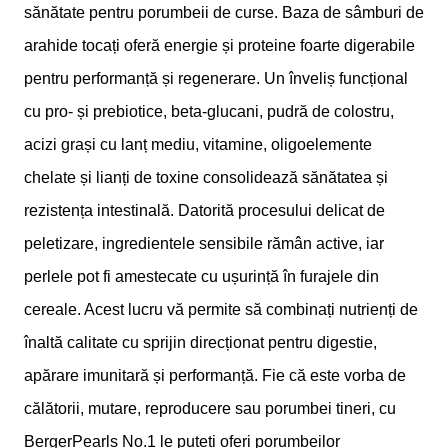
sănătate pentru porumbeii de curse. Baza de sâmburi de
arahide tocați oferă energie și proteine foarte digerabile
pentru performanță și regenerare. Un înveliș funcțional
cu pro- și prebiotice, beta-glucani, pudră de colostru,
acizi grași cu lanț mediu, vitamine, oligoelemente
chelate și lianți de toxine consolidează sănătatea și
rezistența intestinală. Datorită procesului delicat de
peletizare, ingredientele sensibile rămân active, iar
perlele pot fi amestecate cu ușurință în furajele din
cereale. Acest lucru vă permite să combinați nutrienți de
înaltă calitate cu sprijin direcționat pentru digestie,
apărare imunitară și performanță. Fie că este vorba de
călătorii, mutare, reproducere sau porumbei tineri, cu
BergerPearls No.1 le puteți oferi porumbeilor