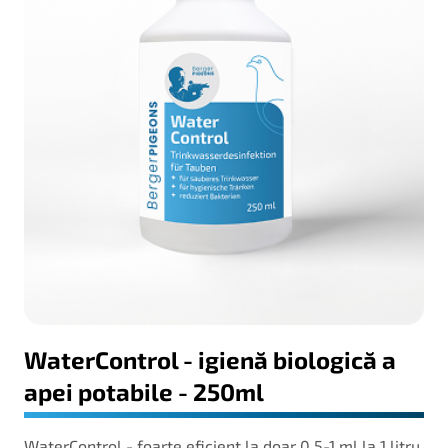
WaterControl - igienă biologică a
apei potabile - 250ml
WaterControl - foarte eficient la doar 0,5-1 ml la 1 litru