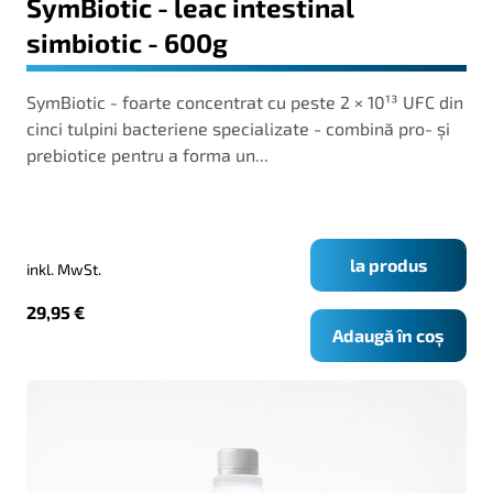
SymBiotic - leac intestinal
simbiotic - 600g
SymBiotic - foarte concentrat cu peste 2 × 10¹³ UFC din
cinci tulpini bacteriene specializate - combină pro- și
prebiotice pentru a forma un...
la produs
inkl. MwSt.
29,95
€
Adaugă în coș