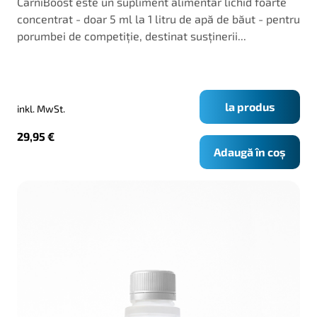
CarniBoost este un supliment alimentar lichid foarte
concentrat - doar 5 ml la 1 litru de apă de băut - pentru
porumbei de competiție, destinat susținerii...
la produs
inkl. MwSt.
29,95
€
Adaugă în coș