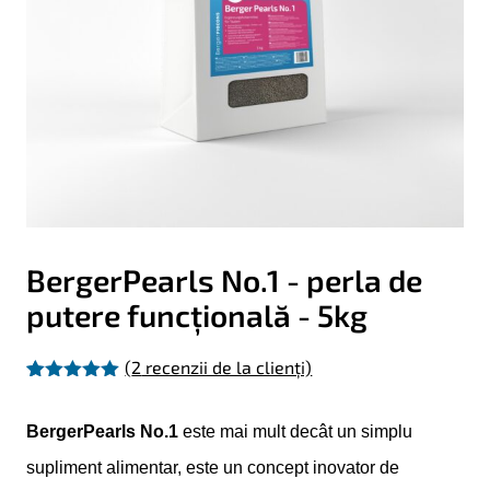
BergerPearls No.1 - perla de
putere funcțională - 5kg
(
2
recenzii de la clienți)
Evaluat la
2
5.00
din 5
pe baza a
BergerPearls No.1
este mai mult decât un simplu
evaluări de
la clienți
supliment alimentar, este un concept inovator de