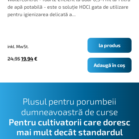
de apă potabilă - este o soluție HOCl gata de utilizare
pentru igienizarea delicată a...
la produs
inkl. MwSt.
Prețul
Prețul
24,95
19,94
€
Adaugă în coș
inițial
curent
a
este:
fost:
19,94€.
24,95€.
Plusul pentru porumbeii
dumneavoastră de curse
Pentru cultivatorii care doresc
mai mult decât standardul