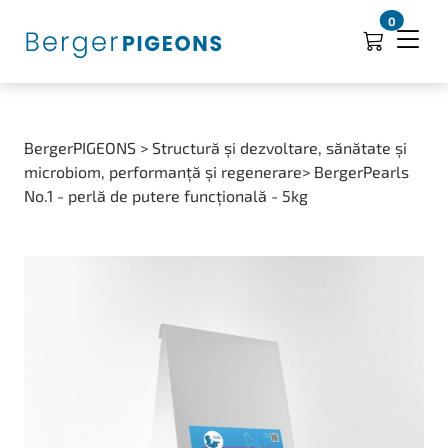
0
BergerPIGEONS > Structură și dezvoltare, sănătate și
microbiom, performanță și regenerare> BergerPearls
No.1 - perlă de putere funcțională - 5kg