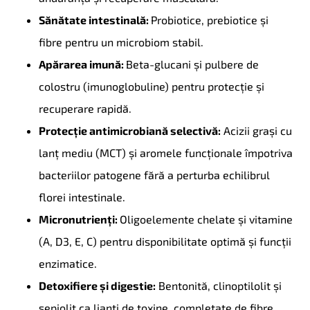
Sănătate intestinală:
Probiotice, prebiotice și
fibre pentru un microbiom stabil.
Apărarea imună:
Beta-glucani și pulbere de
colostru (imunoglobuline) pentru protecție și
recuperare rapidă.
Protecție antimicrobiană selectivă:
Acizii grași cu
lanț mediu (MCT) și aromele funcționale împotriva
bacteriilor patogene fără a perturba echilibrul
florei intestinale.
Micronutrienți:
Oligoelemente chelate și vitamine
(A, D3, E, C) pentru disponibilitate optimă și funcții
enzimatice.
Detoxifiere și digestie:
Bentonită, clinoptilolit și
sepiolit ca lianți de toxine, completate de fibre