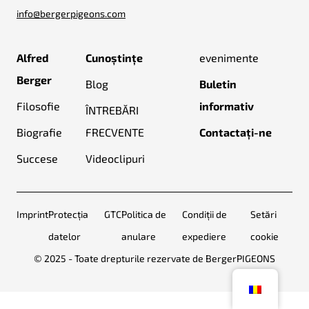
info@bergerpigeons.com
Alfred
Cunoștințe
evenimente
Berger
Blog
Buletin
Filosofie
informativ
ÎNTREBĂRI
Biografie
FRECVENTE
Contactați-ne
Succese
Videoclipuri
Imprint
Protecția
GTC
Politica de
Condiții de
Setări
datelor
anulare
expediere
cookie
© 2025 - Toate drepturile rezervate de BergerPIGEONS