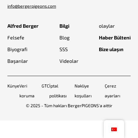
info@bergerpigeons.com
Alfred Berger
Bilgi
olaylar
Felsefe
Blog
Haber Bülteni
Biyografi
SSS
Bize ulaşın
Başarılar
Videolar
Künye
Veri
GTC
İptal
Nakliye
Çerez
koruma
politikası
koşulları
ayarları
© 2025 - Tüm hakları BergerPIGEONS'a aittir