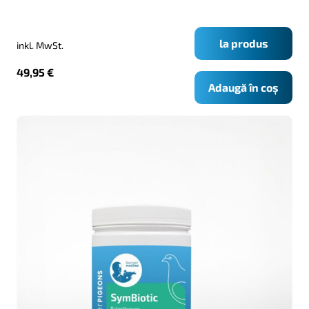
la produs
inkl. MwSt.
49,95
€
Adaugă în coș