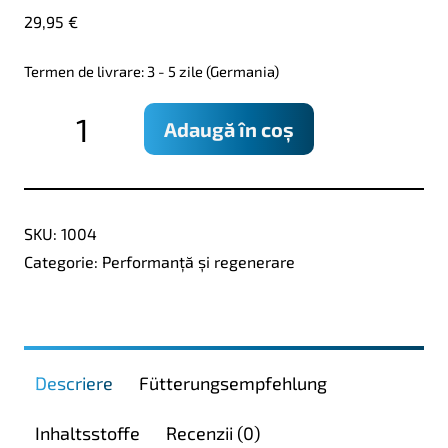
29,95
€
Termen de livrare: 3 - 5 zile (Germania)
Cantitate
Adaugă în coș
CarniBoost
-
Muskeltonikum
SKU:
1004
dauerhafte
Categorie:
Performanță și regenerare
Spitzenleistung
-
500ml
Descriere
Fütterungsempfehlung
Inhaltsstoffe
Recenzii (0)