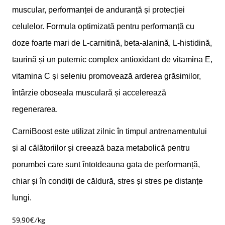
muscular, performanței de anduranță și protecției
celulelor. Formula optimizată pentru performanță cu
doze foarte mari de L-carnitină, beta-alanină, L-histidină,
taurină și un puternic complex antioxidant de vitamina E,
vitamina C și seleniu promovează arderea grăsimilor,
întârzie oboseala musculară și accelerează
regenerarea.
CarniBoost este utilizat zilnic în timpul antrenamentului
și al călătoriilor și creează baza metabolică pentru
porumbei care sunt întotdeauna gata de performanță,
chiar și în condiții de căldură, stres și stres pe distanțe
lungi.
59,90
€/kg