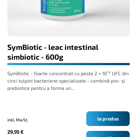
SymBiotic - leac intestinal
simbiotic - 600g
SymBiotic - foarte concentrat cu peste 2 × 10¹³ UFC din
cinci tulpini bacteriene specializate - combină pro- și
prebiotice pentru a forma un...
la produs
inkl. MwSt.
29,95
€