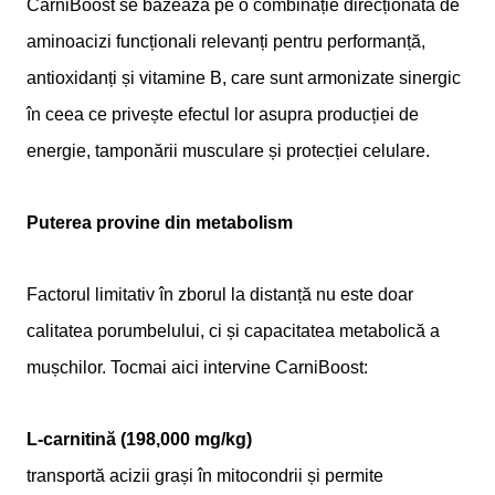
CarniBoost se bazează pe o combinație direcționată de
aminoacizi funcționali relevanți pentru performanță,
antioxidanți și vitamine B, care sunt armonizate sinergic
în ceea ce privește efectul lor asupra producției de
energie, tamponării musculare și protecției celulare.
Puterea provine din metabolism
Factorul limitativ în zborul la distanță nu este doar
calitatea porumbelului, ci și capacitatea metabolică a
mușchilor. Tocmai aici intervine CarniBoost:
L-carnitină (198,000 mg/kg)
transportă acizii grași în mitocondrii și permite