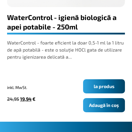
WaterControl - igienă biologică a
apei potabile - 250ml
WaterControl - foarte eficient la doar 0,5-1 ml la 1 litru
de apă potabilă - este o soluție HOCl gata de utilizare
pentru igienizarea delicată a...
la produs
inkl. MwSt.
Prețul
Prețul
24,95
19,94
€
Adaugă în coș
inițial
curent
a
este:
fost:
19,94€.