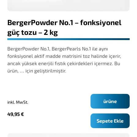
BergerPowder No.1 – fonksiyonel
güç tozu – 2 kg
BergerPowder No.1, BergerPearls No.1 ile aynı
fonksiyonel aktif madde matrisini toz halinde içerir,
ancak yüksek enerjili fıstık çekirdekleri içermez. Bu
ürün, … için geliştirilmiştir.
ürüne
inkl. MwSt.
49,95
€
Sepete Ekle