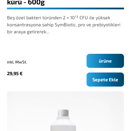
kürü - 600g
Beş özel bakteri türünden 2 × 10¹³ CFU ile yüksek
konsantrasyona sahip SymBiotic, pro ve prebiyotikleri
bir araya getirerek...
ürüne
inkl. MwSt.
29,95
€
Sepete Ekle