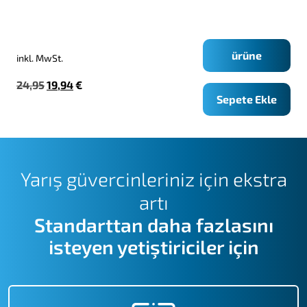
ürüne
inkl. MwSt.
Orijinal
Şu
24,95
19,94
€
Sepete Ekle
fiyat:
andaki
24,95€.
fiyat:
19,94€.
Yarış güvercinleriniz için ekstra
artı
Standarttan daha fazlasını
isteyen yetiştiriciler için