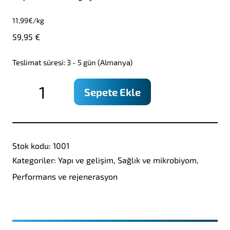
11,99
€/kg
59,95
€
Teslimat süresi: 3 - 5 gün (Almanya)
BergerPearls
Sepete Ekle
No.1
-
funktionelle
Stok kodu:
1001
Kraft-
Kategoriler:
Yapı ve gelişim
,
Sağlık ve mikrobiyom
,
Perle
Performans ve rejenerasyon
-
5kg
adet