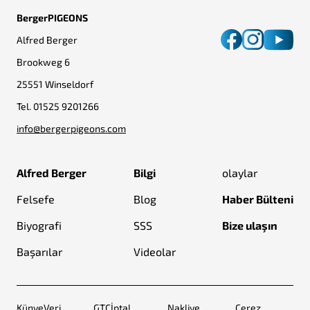
BergerPIGEONS
Alfred Berger
Brookweg 6
25551 Winseldorf
Tel.
01525 9201266
info@bergerpigeons.com
Alfred Berger
Bilgi
olaylar
Felsefe
Blog
Haber Bülteni
Biyografi
SSS
Bize ulaşın
Başarılar
Videolar
Künye
Veri
GTC
İptal
Nakliye
Çerez