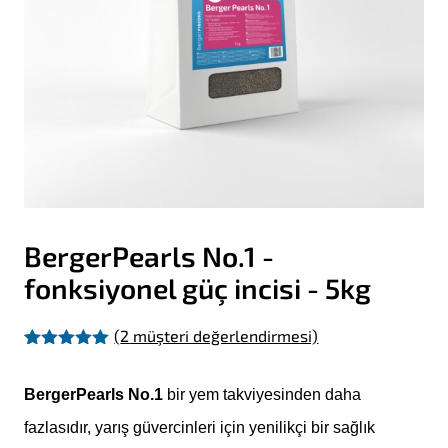
BergerPearls No.1 -
fonksiyonel güç incisi - 5kg
(
2
müşteri değerlendirmesi)
2
müşteri
puanına
dayanarak 5
BergerPearls No.1
bir yem takviyesinden daha
üzerinden
5.00
puan
fazlasıdır, yarış güvercinleri için yenilikçi bir sağlık
aldı