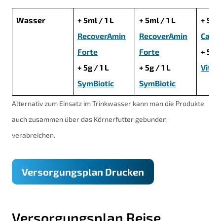
Wasser
+ 5ml / 1 L
+ 5ml / 1 L
+ 5ml 
RecoverAmin
RecoverAmin
Carn
Forte
Forte
+ 5ml 
+ 5g / 1 L
+ 5g / 1 L
Vital
SymBiotic
SymBiotic
Alternativ zum Einsatz im Trinkwasser kann man die Produkte
auch zusammen über das Körnerfutter gebunden
verabreichen.
Versorgungsplan Drucken
Versorgungsplan Reise