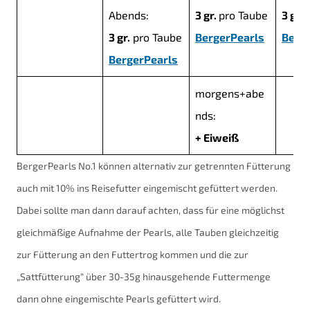
Abends:
3 gr.
pro Taube
3 gr.
3 gr.
pro Taube
BergerPearls
Berg
BergerPearls
morgens+abe
nds:
+ Eiweiß
BergerPearls No.1 können alternativ zur getrennten Fütterung
auch mit 10% ins Reisefutter eingemischt gefüttert werden.
Dabei sollte man dann darauf achten, dass für eine möglichst
gleichmäßige Aufnahme der Pearls, alle Tauben gleichzeitig
zur Fütterung an den Futtertrog kommen und die zur
„Sattfütterung“ über 30-35g hinausgehende Futtermenge
dann ohne eingemischte Pearls gefüttert wird.