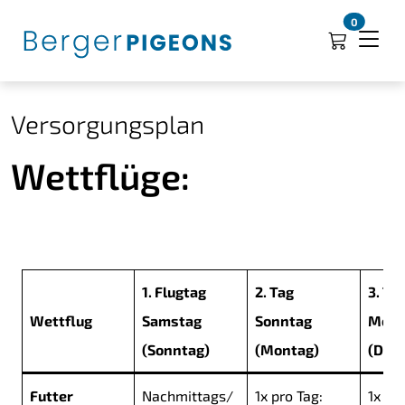
0
Versorgungsplan
Wettflüge:
1. Flugtag
2. Tag
3. Ta
Wettflug
Samstag
Sonntag
Mont
(Sonntag)
(Montag)
(Dien
Futter
Nachmittags/
1x pro Tag:
1x pro