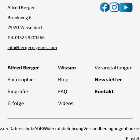
Alfred Berger
Brookweg 6
25551 Winseldorf
Tel.
01525 9201266
info@bergerpigeons.com
Alfred Berger
Wissen
Veranstaltungen
Philosophie
Blog
Newsletter
Biografie
FAQ
Kontakt
Erfolge
Videos
ssum
Datenschutz
AGB
Widerrufsbelehrung
Versandbedingungen
Cookie
Einste