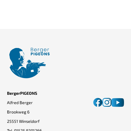
Clostridien sind Darmbakterien, die in kleiner
Menge normal sind, bei Überwuchs aber die
Leistung beeinträchtigen können.
BergerPIGEONS
Alfred Berger
Brookweg 6
25551 Winseldorf
Tel.
01525 9201266