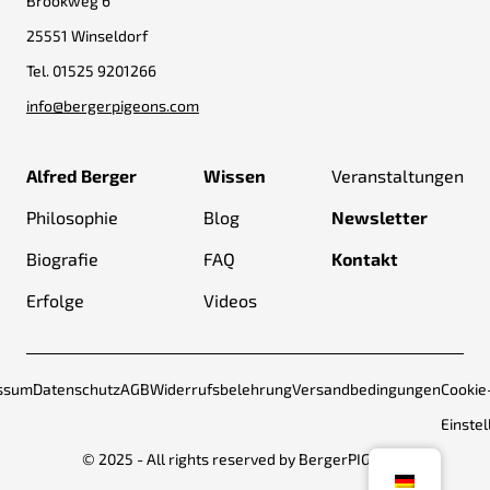
Brookweg 6
25551 Winseldorf
Tel.
01525 9201266
info@bergerpigeons.com
Alfred Berger
Wissen
Veranstaltungen
Philosophie
Blog
Newsletter
Biografie
FAQ
Kontakt
Erfolge
Videos
ssum
Datenschutz
AGB
Widerrufsbelehrung
Versandbedingungen
Cookie
Einste
© 2025 - All rights reserved by BergerPIGEONS