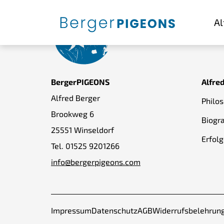
Al
BergerPIGEONS
Alfre
Alfred Berger
Philo
Brookweg 6
Biogra
25551 Winseldorf
Erfolg
Tel.
01525 9201266
info@bergerpigeons.com
Impressum
Datenschutz
AGB
Widerrufsbelehrun