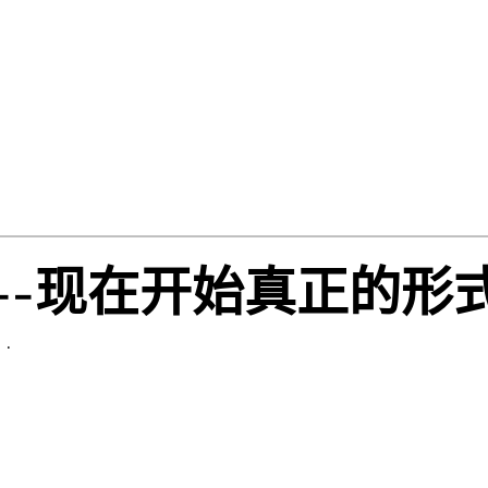
--现在开始真正的形
.