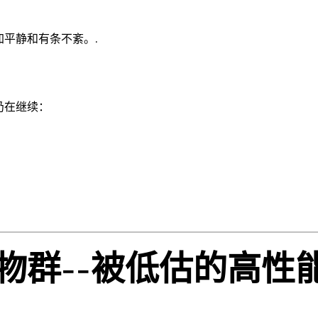
平静和有条不紊。.
仍在继续：
物群--被低估的高性